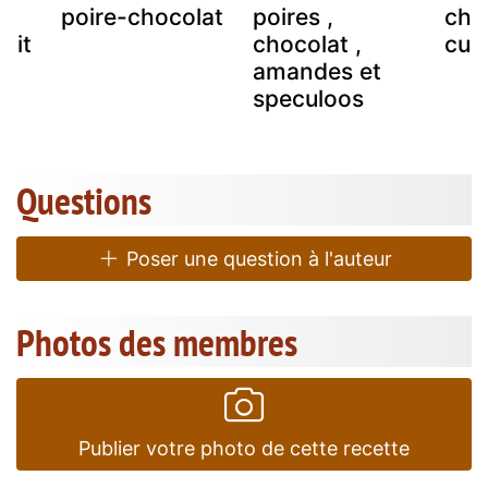
poire-chocolat
poires ,
cho
 lit
chocolat ,
cui
amandes et
speculoos
Questions
Poser une question à l'auteur
Photos des membres
Publier votre photo de cette recette