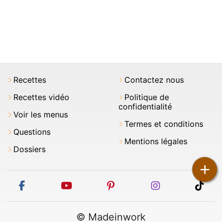
Recettes
Contactez nous
Recettes vidéo
Politique de
confidentialité
Voir les menus
Termes et conditions
Questions
Mentions légales
Dossiers
+
facebook
youtube
pinterest
instagram
tikt
© Madeinwork