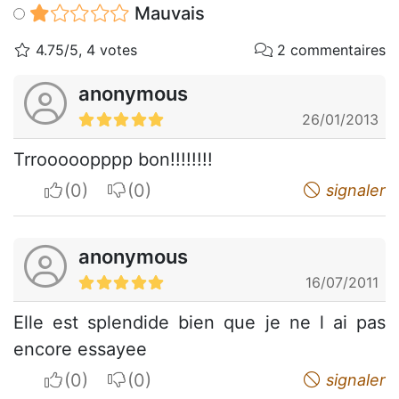
Mauvais
4.75/5, 4 votes
2 commentaires
anonymous
26/01/2013
Trrooooopppp bon!!!!!!!!
I apreciate
I do not appreciate
signaler
anonymous
16/07/2011
Elle est splendide bien que je ne l ai pas
encore essayee
I apreciate
I do not appreciate
signaler