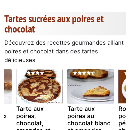
Tartes sucrées aux poires et
chocolat
Découvrez des recettes gourmandes alliant
poires et chocolat dans des tartes
délicieuses
Tarte aux
Tarte aux
Rou
aux
poires,
poires au
poi
chocolat,
chocolat blanc
pép