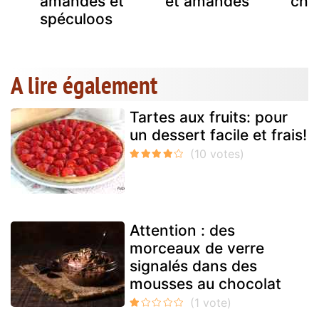
amandes et
et amandes
cho
spéculoos
A lire également
Tartes aux fruits: pour
un dessert facile et frais!
Attention : des
morceaux de verre
signalés dans des
mousses au chocolat