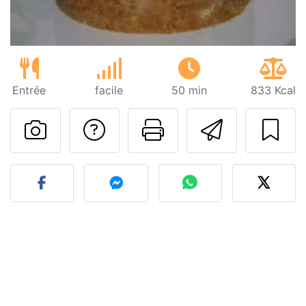
Entrée
facile
50 min
833 Kcal
Poser une question
Imprimer cet
Envoyer
Publier votre photo de cet