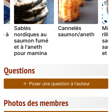
Sablés
Cannelés
Min
é à
nordiques au
saumon/aneth
rill
saumon fumé
sau
et à l'aneth
sau
pour mamina
et 
Questions
Poser une question à l'auteur
Photos des membres