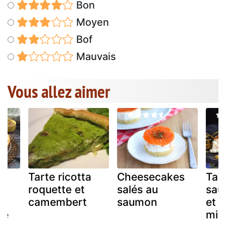
Bon
Moyen
Bof
Mauvais
Vous allez aimer
Tarte ricotta
Cheesecakes
Tar
roquette et
salés au
sau
camembert
saumon
et à
mé
mim