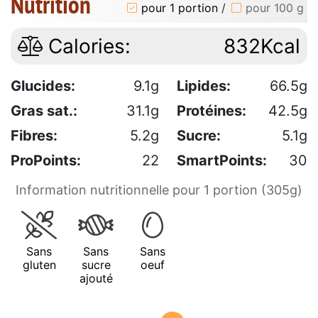
Nutrition
pour 1 portion
/
pour 100 g
Calories:
832Kcal
Glucides:
9.1g
Lipides:
66.5g
Gras sat.:
31.1g
Protéines:
42.5g
Fibres:
5.2g
Sucre:
5.1g
ProPoints:
22
SmartPoints:
30
Information nutritionnelle pour 1 portion (305g)
Sans
Sans
Sans
gluten
sucre
oeuf
ajouté