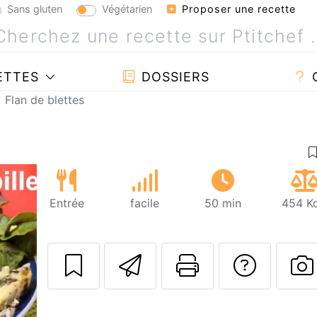
Sans gluten
Végétarien
Proposer une recette
ETTES
DOSSIERS
Flan de blettes
Entrée
facile
50 min
454 Kc
Envoyer cette r
Imprimer c
Poser
P