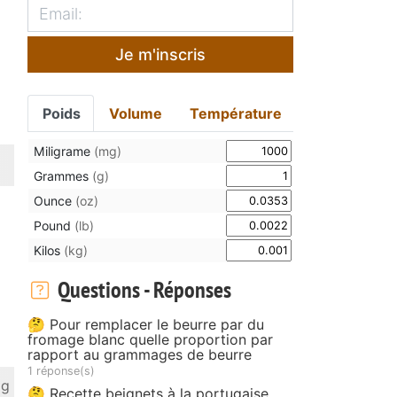
Je m'inscris
Poids
Volume
Température
Miligrame
(mg)
Grammes
(g)
Ounce
(oz)
Pound
(lb)
Kilos
(kg)
Questions - Réponses
🤔 Pour remplacer le beurre par du
fromage blanc quelle proportion par
rapport au grammages de beurre
1 réponse(s)
 g
🤔 Recette beignets à la portugaise