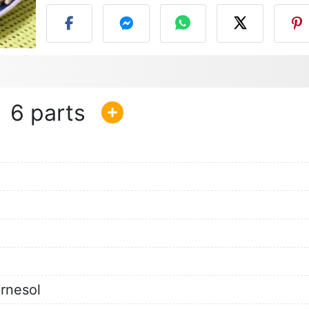
6
urnesol