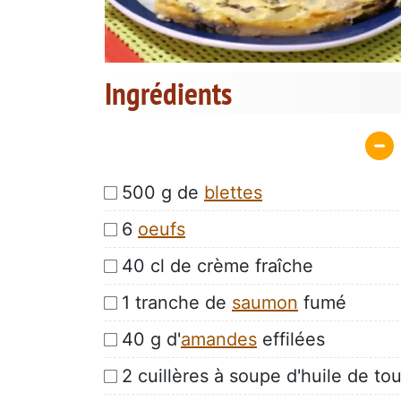
Ingrédients
500 g de
blettes
6
oeufs
40 cl de crème fraîche
1 tranche de
saumon
fumé
40 g d'
amandes
effilées
2 cuillères à soupe d'huile de to