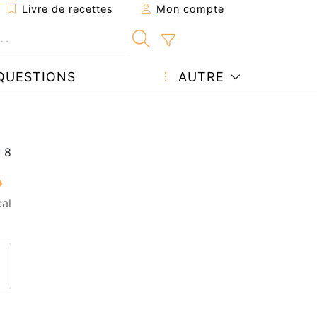
Livre de recettes
Mon compte
QUESTIONS
AUTRE
al
ecette à un ami
ette page
 une question à l'auteur
ublier votre photo de cette r