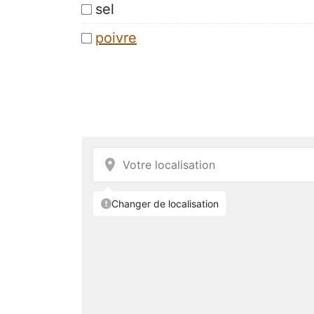
sel
poivre