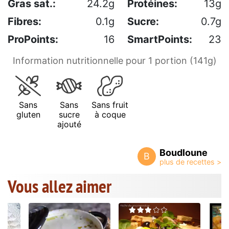
Gras sat.:
24.2g
Protéines:
13g
Fibres:
0.1g
Sucre:
0.7g
ProPoints:
16
SmartPoints:
23
Information nutritionnelle pour 1 portion (141g)
Sans
Sans
Sans fruit
gluten
sucre
à coque
ajouté
Boudloune
B
Vous allez aimer