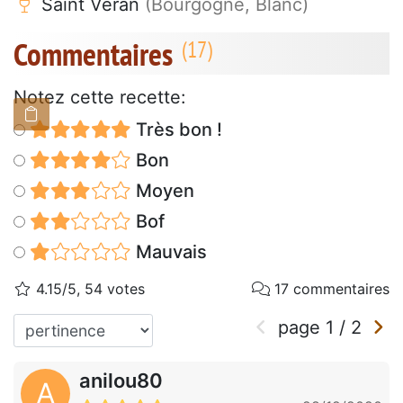
Saint Véran
(Bourgogne, Blanc)
Commentaires
Notez cette recette:
Très bon !
Bon
Moyen
Bof
Mauvais
4.15/5, 54 votes
17 commentaires
page
1
/
2
anilou80
A