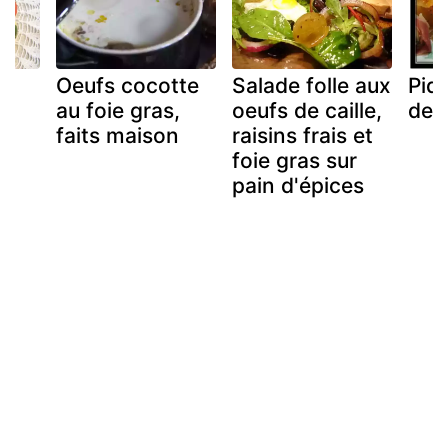
Oeufs cocotte
Salade folle aux
Piq
e
au foie gras,
oeufs de caille,
de c
faits maison
raisins frais et
foie gras sur
pain d'épices