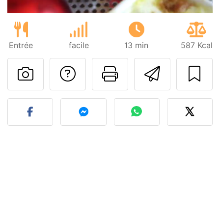
Entrée
facile
13 min
587 Kcal
Poser une question
Imprimer cet
Envoyer
Publier votre photo de cet