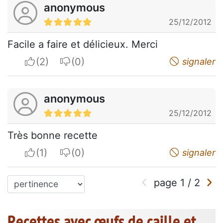
anonymous
25/12/2012
Facile a faire et délicieux. Merci
I apreciate
I do not appreciate
signaler
anonymous
25/12/2012
Très bonne recette
I apreciate
I do not appreciate
signaler
page
1
/
2
Recettes avec œufs de caille et