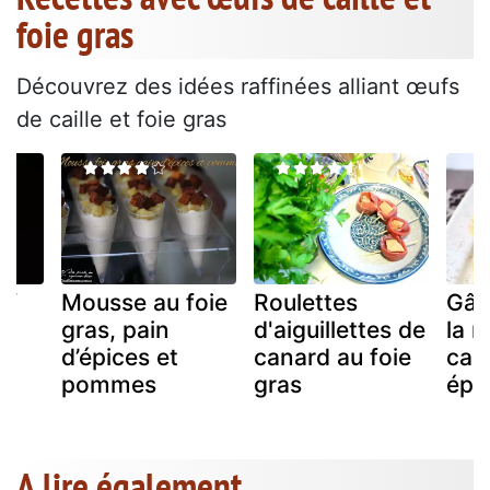
foie gras
Découvrez des idées raffinées alliant œufs
de caille et foie gras
uf
Mousse au foie
Roulettes
Gât
ie
gras, pain
d'aiguillettes de
la 
d’épices et
canard au foie
can
pommes
gras
épi
A lire également