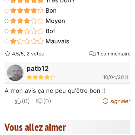
Très bon !
Bon
Moyen
Bof
Mauvais
4.5/5, 2 votes
1 commentaire
patb12
10/04/2011
A mon avis ça ne peu qu'être bon !!
I apreciate
I do not appreciate
signaler
Vous allez aimer