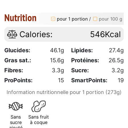
Nutrition
pour 1 portion
/
pour 100 g
Calories:
546Kcal
Glucides:
46.1g
Lipides:
27.4g
Gras sat.:
15.6g
Protéines:
26.5g
Fibres:
3.3g
Sucre:
3.2g
ProPoints:
15
SmartPoints:
19
Information nutritionnelle pour 1 portion (273g)
Sans
Sans fruit
sucre
à coque
ajouté