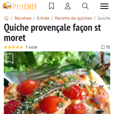
Recettes
Entrée
Recette de quiches
Quiche p
Quiche provençale façon st
moret
Précédent
Suiv