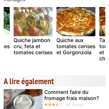
Quiche jambon
Quiche aux
Tar
ises
cru, feta et
tomates cerises
tom
tomates cerises
et Gorgonzola
et 
chè
A lire également
Comment faire du
fromage frais maison?