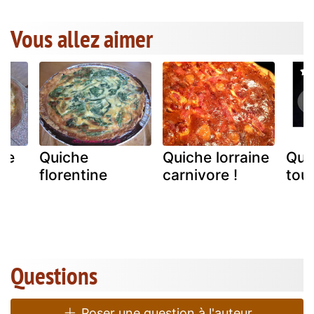
Vous allez aimer
le
Quiche
Quiche lorraine
Qui
florentine
carnivore !
tout
Questions
Poser une question à l'auteur