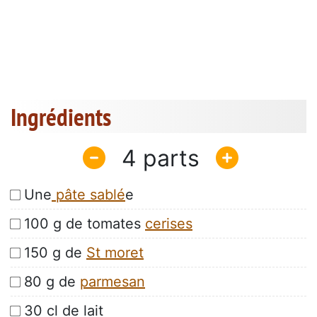
Ingrédients
4
Une
pâte sablé
e
100 g de tomates
cerises
150 g de
St moret
80 g de
parmesan
30 cl de lait