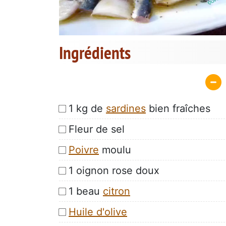
Ingrédients
1 kg de
sardines
bien fraîches
Fleur de sel
Poivre
moulu
1 oignon rose doux
1 beau
citron
Huile d'olive