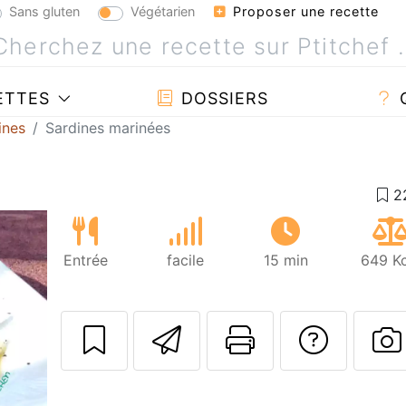
Sans gluten
Végétarien
Proposer une recette
ETTES
DOSSIERS
ines
Sardines marinées
Entrée
facile
15 min
649 Kc
Envoyer cette r
Imprimer c
Poser
P