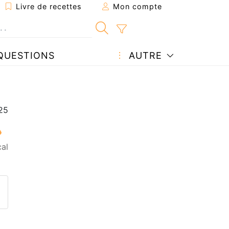
Livre de recettes
Mon compte
QUESTIONS
AUTRE
al
ecette à un ami
ette page
 une question à l'auteur
ublier votre photo de cette r