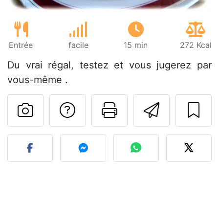
Entrée
facile
15 min
272 Kcal
Du vrai régal, testez et vous jugerez par
vous-même .
Poser une question
Imprimer cet
Envoyer
Publier votre photo de cet