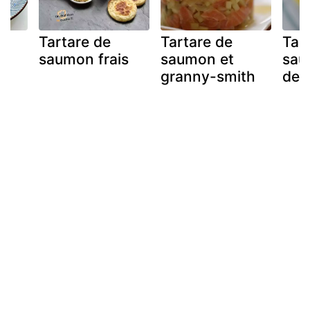
Tartare de
Tartare de
Tar
a
saumon frais
saumon et
sau
granny-smith
der