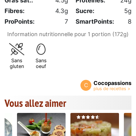
Gras sat.:
4.5g
Protéines:
24g
Fibres:
4.3g
Sucre:
5g
ProPoints:
7
SmartPoints:
8
Information nutritionnelle pour 1 portion (172g)
Sans
Sans
gluten
oeuf
Cocopassions
C
Vous allez aimer