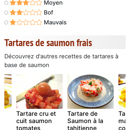
Moyen
Bof
Mauvais
Tartares de saumon frais
Découvrez d'autres recettes de tartares à
base de saumon
Tartare cru et
Tartare de
Tar
cuit saumon
Saumon à la
man
tomates
tahitienne
cor