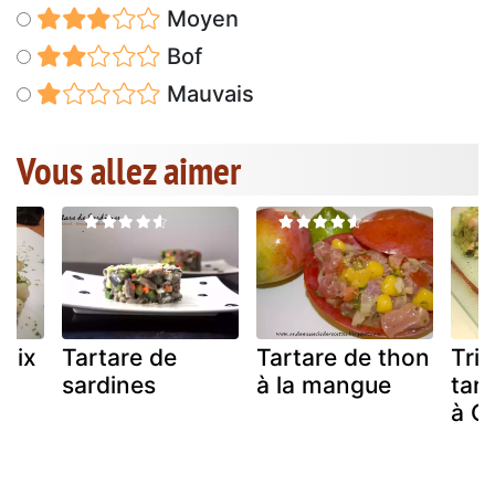
Moyen
Bof
Mauvais
Vous allez aimer
noix
Tartare de
Tartare de thon
Tril
sardines
à la mangue
tar
x
à G