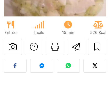
Entrée
facile
15 min
526 Kcal
Poser une question
Imprimer cet
Envoyer
Publier votre photo de cet