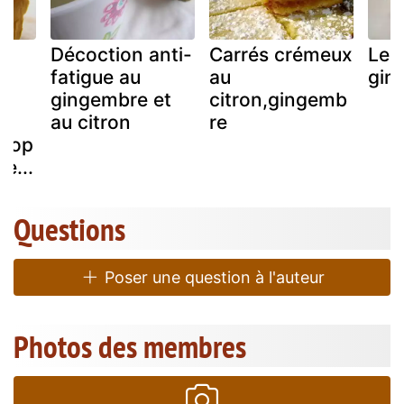
Décoction anti-
Carrés crémeux
Lem
fatigue au
au
gin
gingembre et
citron,gingemb
au citron
re
irop
e...
Questions
Poser une question à l'auteur
Photos des membres