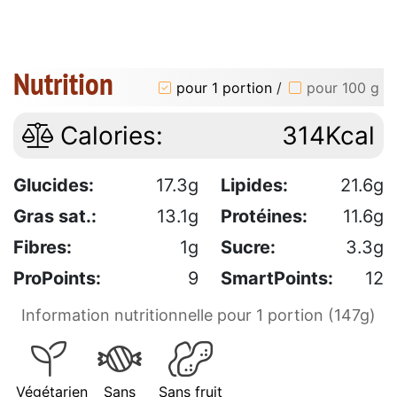
Nutrition
pour 1 portion
/
pour 100 g
Calories:
314Kcal
Glucides:
17.3g
Lipides:
21.6g
Gras sat.:
13.1g
Protéines:
11.6g
Fibres:
1g
Sucre:
3.3g
ProPoints:
9
SmartPoints:
12
Information nutritionnelle pour 1 portion (147g)
Végétarien
Sans
Sans fruit