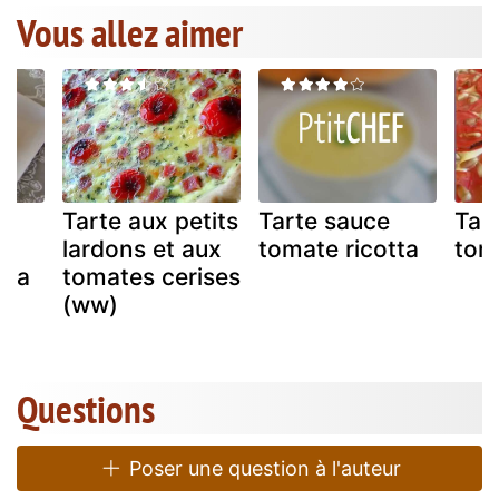
Vous allez aimer
is
Tarte aux petits
Tarte sauce
Tar
s
lardons et aux
tomate ricotta
toma
tta
tomates cerises
(ww)
Questions
Poser une question à l'auteur