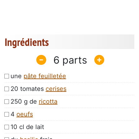
Ingrédients
6
une
pâte feuilletée
20 tomates
cerises
250 g de
ricotta
4
oeufs
10 cl de lait