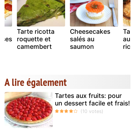
Tarte ricotta
Cheesecakes
Tart
ises
roquette et
salés au
au m
camembert
saumon
rico
A lire également
Tartes aux fruits: pour
un dessert facile et frais!