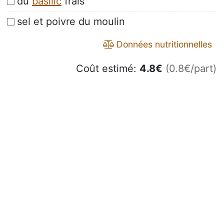
du
basilic
frais
sel et poivre du moulin
Données nutritionnelles
Coût estimé:
4.8
€
(0.8€/part)