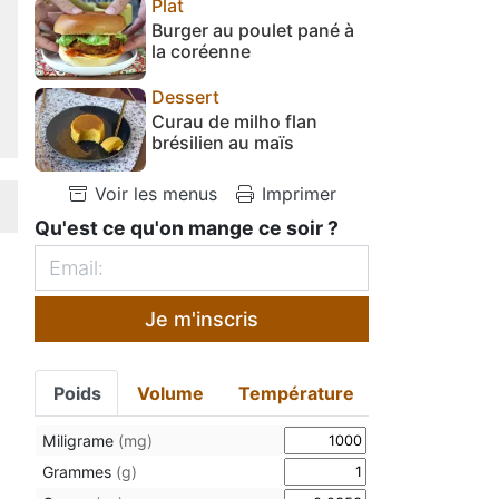
Plat
Burger au poulet pané à
la coréenne
Dessert
Curau de milho flan
brésilien au maïs
Voir les menus
Imprimer
Qu'est ce qu'on mange ce soir ?
Je m'inscris
Poids
Volume
Température
Miligrame
(mg)
Grammes
(g)