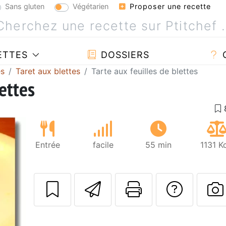
Sans gluten
Végétarien
Proposer une recette
ETTES
DOSSIERS
es
Taret aux blettes
Tarte aux feuilles de blettes
lettes
Entrée
facile
55 min
1131 K
Envoyer cette r
Imprimer c
Poser
P