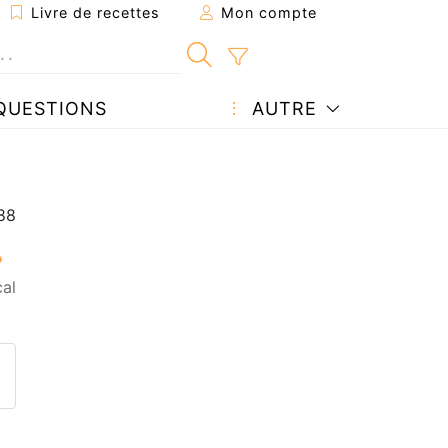
Livre de recettes
Mon compte
QUESTIONS
AUTRE
cal
ecette à un ami
ette page
 une question à l'auteur
ublier votre photo de cette r