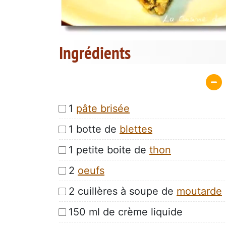
Ingrédients
1
pâte brisée
1 botte de
blettes
1 petite boite de
thon
2
oeufs
2 cuillères à soupe de
moutarde
150 ml de crème liquide