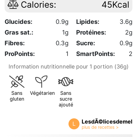
Calories:
45Kcal
Glucides:
0.9g
Lipides:
3.6g
Gras sat.:
1g
Protéines:
2g
Fibres:
0.3g
Sucre:
0.9g
ProPoints:
1
SmartPoints:
2
Information nutritionnelle pour 1 portion (36g)
Sans
Végétarien
Sans
gluten
sucre
ajouté
LesdÃ©licesdemel
L