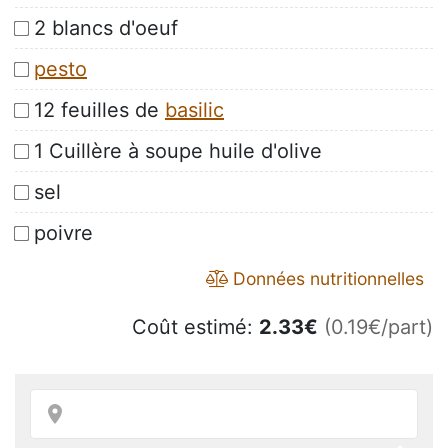
2 blancs d'oeuf
pesto
12 feuilles de
basilic
1 Cuillère à soupe huile d'olive
sel
poivre
Données nutritionnelles
Coût estimé:
2.33
€
(0.19€/part)