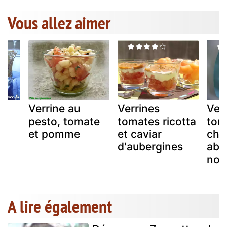
Vous allez aimer
Verrine au
Verrines
Ver
pesto, tomate
tomates ricotta
tom
x
et pomme
et caviar
chè
d'aubergines
abri
noi
A lire également