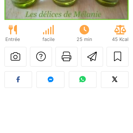
Entrée
facile
25 min
45 Kcal
Poser une question
Imprimer cet
Envoyer
Publier votre photo de cet