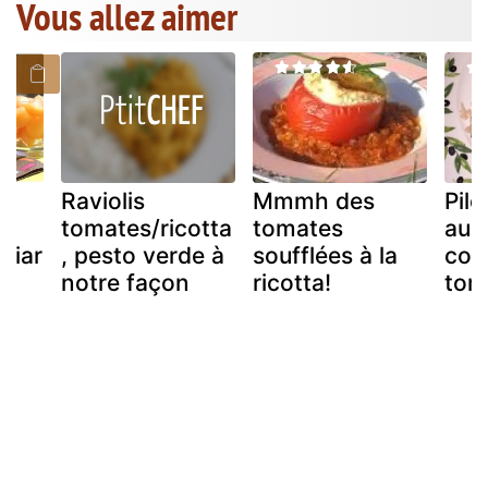
Vous allez aimer
Raviolis
Mmmh des
Pilo
tomates/ricotta
tomates
au 
aviar
, pesto verde à
soufflées à la
conf
s
notre façon
ricotta!
tom