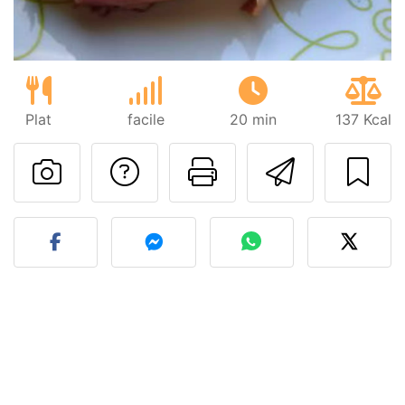
Plat
facile
20 min
137 Kcal
Poser une question
Imprimer cet
Envoyer
Publier votre photo de cet