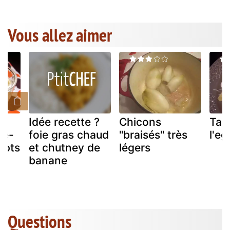
Vous allez aimer
Idée recette ?
Chicons
Tagl
re-
foie gras chaud
"braisés" très
l'eg
 pts
et chutney de
légers
)
banane
Questions