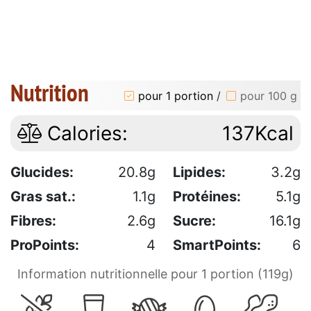
Nutrition
pour 1 portion
/
pour 100 g
Calories:
137Kcal
Glucides:
20.8g
Lipides:
3.2g
Gras sat.:
1.1g
Protéines:
5.1g
Fibres:
2.6g
Sucre:
16.1g
ProPoints:
4
SmartPoints:
6
Information nutritionnelle pour 1 portion (119g)