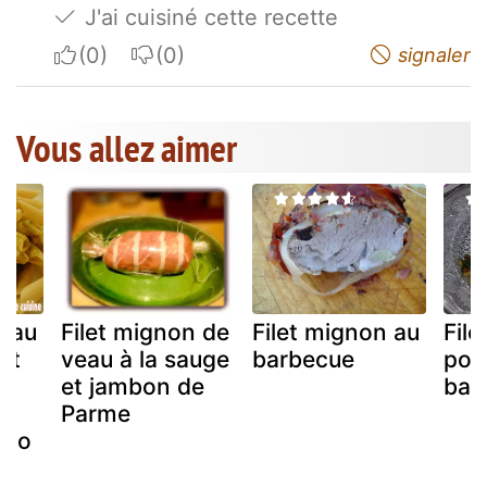
J'ai cuisiné cette recette
I apreciate
I do not appreciate
signaler
Vous allez aimer
n au
Filet mignon de
Filet mignon au
Fil
et
veau à la sauge
barbecue
por
et jambon de
bar
Parme
sto