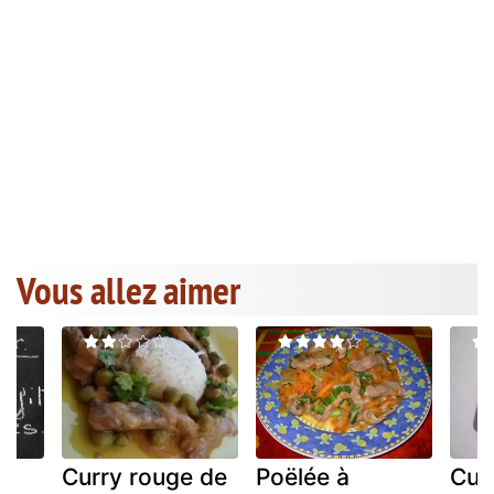
Vous allez aimer
Curry rouge de
Poëlée à
Cui