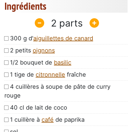
Ingrédients
2
300 g d'
aiguillettes de canard
2 petits
oignons
1/2 bouquet de
basilic
1 tige de
citronnelle
fraîche
4 cuillères à soupe de pâte de curry
rouge
40 cl de lait de coco
1 cuillère à
café
de paprika
sel