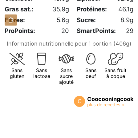
Gras sat.:
35.9g
Protéines:
46.1g
Fibres:
5.6g
Sucre:
8.9g
ProPoints:
20
SmartPoints:
29
Information nutritionnelle pour 1 portion (406g)
Sans
Sans
Sans
Sans
Sans fruit
gluten
lactose
sucre
oeuf
à coque
ajouté
Coocooningcook
C