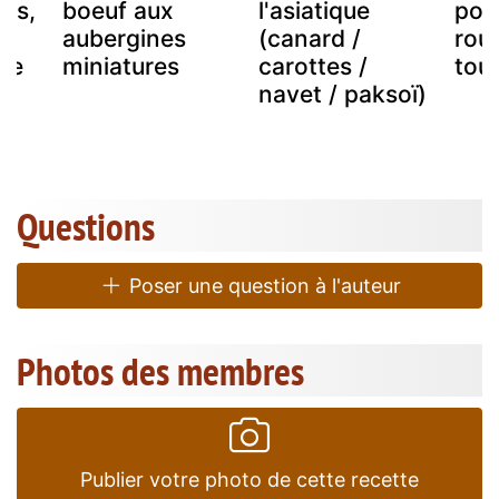
its,
boeuf aux
l'asiatique
pou
aubergines
(canard /
rou
uce
miniatures
carottes /
tou
navet / paksoï)
Questions
Poser une question à l'auteur
Photos des membres
Publier votre photo de cette recette