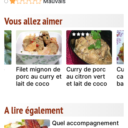
Mauvais
Vous allez aimer
de
Filet mignon de
Curry de porc
Cur
porc au curry et
au citron vert
can
s
lait de coco
et lait de coco
basi
A lire également
Quel accompagnement