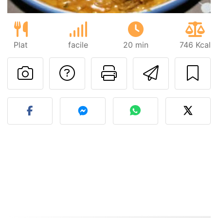
Plat
facile
20 min
746 Kcal
Poser une question
Imprimer cet
Envoyer
Publier votre photo de cet