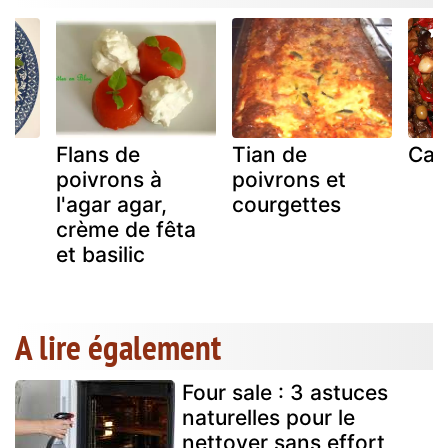
x
Flans de
Tian de
Cap
poivrons à
poivrons et
l'agar agar,
courgettes
crème de fêta
et basilic
A lire également
Four sale : 3 astuces
naturelles pour le
nettoyer sans effort