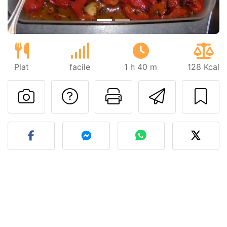
Plat
facile
1 h 40 m
128 Kcal
Poser une question
Imprimer cet
Envoyer
Publier votre photo de cet