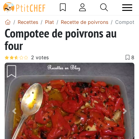
Recettes
Plat
Recette de poivrons
Compotee 
Compotee de poivrons au
four
Précédent
Suiv