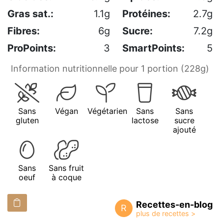
Gras sat.:
1.1g
Protéines:
2.7g
Fibres:
6g
Sucre:
7.2g
ProPoints:
3
SmartPoints:
5
Information nutritionnelle pour 1 portion (228g)
Sans
Végan
Végétarien
Sans
Sans
gluten
lactose
sucre
ajouté
Sans
Sans fruit
oeuf
à coque
Recettes-en-blog
R