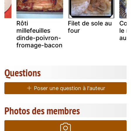
Rôti
Filet de sole au
Com
millefeuilles
four
le 
dinde-poivron-
au 
fromage-bacon
r.
Questions
Poser une question à l'auteur
Photos des membres