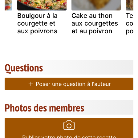
Boulgour à la
Cake au thon
Ter
&
courgette et
aux courgettes
cou
aux poivrons
et au poivron
poi
Questions
Poser une question à l'auteur
Photos des membres
Publier votre photo de cette recette