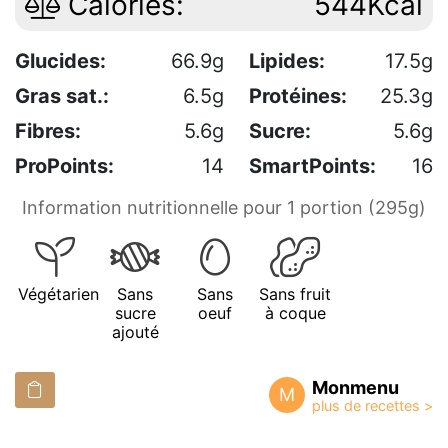
Calories:
544Kcal
Glucides:
66.9g
Lipides:
17.5g
Gras sat.:
6.5g
Protéines:
25.3g
Fibres:
5.6g
Sucre:
5.6g
ProPoints:
14
SmartPoints:
16
Information nutritionnelle pour 1 portion (295g)
Végétarien
Sans
Sans
Sans fruit
sucre
oeuf
à coque
ajouté
Monmenu
M