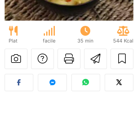
Plat
facile
35 min
544 Kcal
Poser une question
Imprimer cet
Envoyer
Publier votre photo de cet