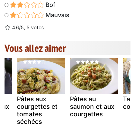
Bof
Mauvais
4.6/5, 5 votes
Vous allez aimer
Pâtes aux
Pâtes au
Tagl
aux
courgettes et
saumon et aux
cou
tomates
courgettes
séchées