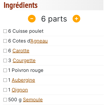
Ingrédients
6
6 Cuisse poulet
6 Cotes d’
Agneau
6
Carotte
3
Courgette
1 Poivron rouge
1
Aubergine
1
Oignon
500 g
Semoule