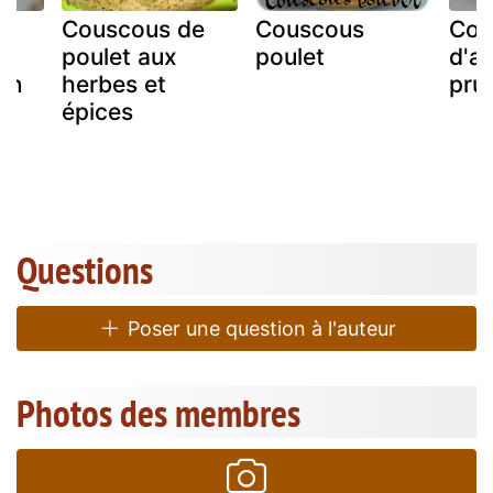
Couscous de
Couscous
Cou
poulet aux
poulet
d'a
in
herbes et
pru
épices
Questions
Poser une question à l'auteur
Photos des membres