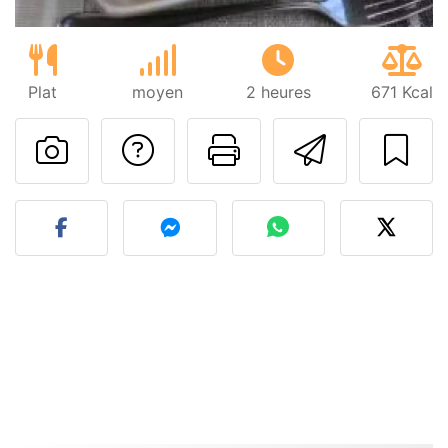
Plat
moyen
2 heures
671 Kcal
Poser une question
Imprimer cet
Envoyer
Publier votre photo de cet