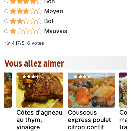
Bon
Moyen
Bof
Mauvais
4.17/5, 6 votes
Vous allez aimer
u
Côtes d'agneau
Couscous
Cou
au thym,
express poulet
mar
et
vinaigre
citron confit
trad