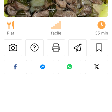
Plat
facile
35 min
Poser une question
Imprimer cet
Envoyer
Publier votre photo de cet