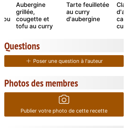
Aubergine
Tarte feuilletée
Claf
grillée,
au curry
d'a
. ou
cougette et
d'aubergine
car
tofu au curry
cur
Questions
Poser une question à l'auteur
Photos des membres
Publier votre photo de cette recette