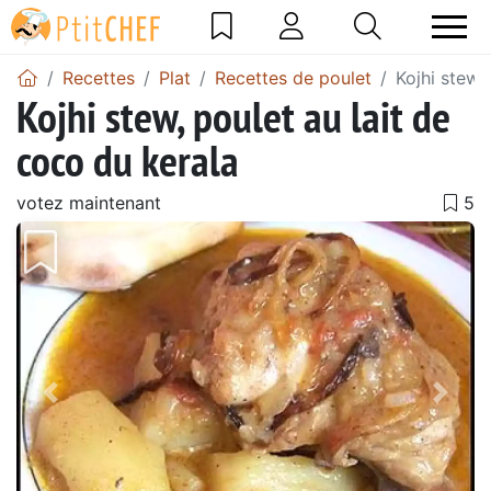
Recettes
Plat
Recettes de poulet
Kojhi stew,
Kojhi stew, poulet au lait de
coco du kerala
votez maintenant
Précédent
Suiv