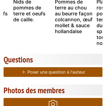
Nids de
Pommes de
Plat
pommes de
terre au chou
ros
eufs
terre et oeufs
au beurre façon
pom
de caille.
colcannon, œuf
terr
mollet & sauce
durs
hollandaise
spir
toma
noir
Questions
Poser une question à l'auteur
Photos des membres