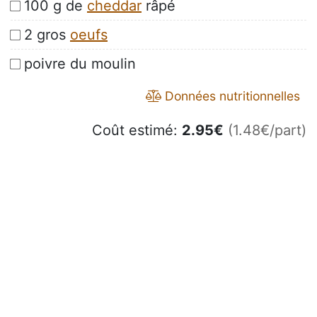
100 g de
cheddar
râpé
2 gros
oeufs
poivre du moulin
Données nutritionnelles
Coût estimé:
2.95
€
(1.48€/part)