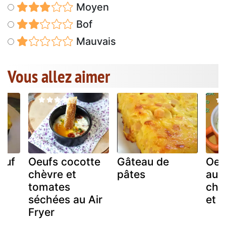
Moyen
Bof
Mauvais
Vous allez aimer
euf
Oeufs cocotte
Gâteau de
Oeu
chèvre et
pâtes
aux
tomates
cha
séchées au Air
et 
Fryer