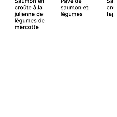
au
Saumon en
Pavé de
Sau
croûte à la
saumon et
cro
julienne de
légumes
tap
légumes de
mercotte