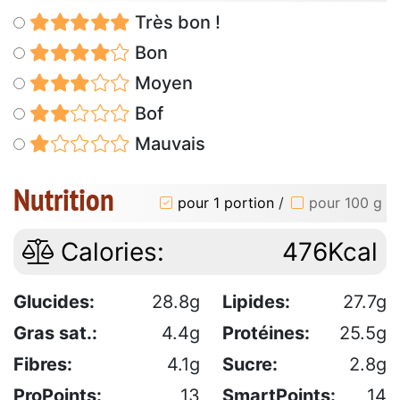
Très bon !
Bon
Moyen
Bof
Mauvais
Nutrition
pour 1 portion
/
pour 100 g
Calories:
476Kcal
Glucides:
28.8g
Lipides:
27.7g
Gras sat.:
4.4g
Protéines:
25.5g
Fibres:
4.1g
Sucre:
2.8g
ProPoints:
13
SmartPoints:
14