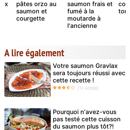
aux
pâtes orzo au
saumon frais et
cou
saumon et
fumé à la
tom
courgette
moutarde à
l'ancienne
A lire également
Votre saumon Gravlax
sera toujours réussi avec
cette recette !
Pourquoi n'avez-vous
pas testé cette cuisson
du saumon plus tôt?!