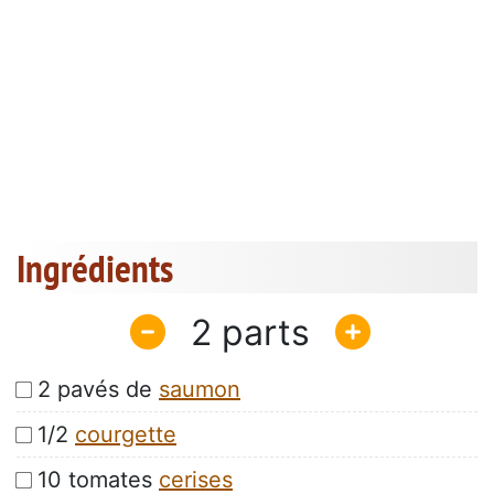
Ingrédients
2
2 pavés de
saumon
1/2
courgette
10 tomates
cerises