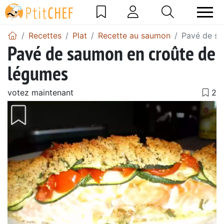
Recettes
Plat
Recette au saumon
Pavé de sa
Pavé de saumon en croûte de
légumes
votez maintenant