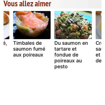
Vous allez aimer
lé,
Timbales de
Du saumon en
Crê
saumon fumé
tartare et
sau
aux poireaux
fondue de
et à
poireaux au
de 
pesto