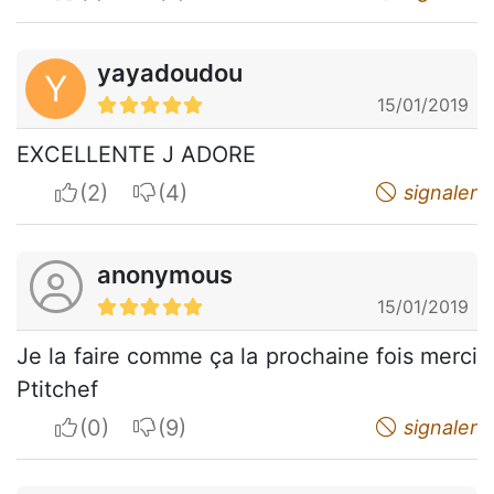
yayadoudou
Y
15/01/2019
EXCELLENTE J ADORE
I apreciate
I do not appreciate
signaler
anonymous
15/01/2019
Je la faire comme ça la prochaine fois merci
Ptitchef
I apreciate
I do not appreciate
signaler