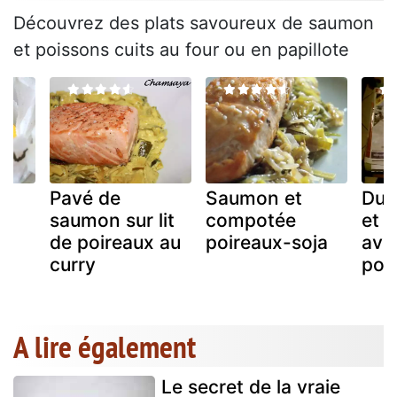
Découvrez des plats savoureux de saumon
et poissons cuits au four ou en papillote
Pavé de
Saumon et
Duo
x
saumon sur lit
compotée
et c
de poireaux au
poireaux-soja
ave
curry
poi
A lire également
Le secret de la vraie