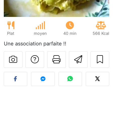
Plat
moyen
40 min
566 Kcal
Une association parfaite !!
Poser une question
Imprimer cet
Envoyer
Publier votre photo de cet