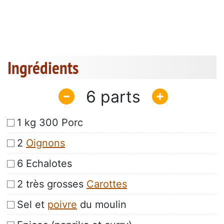
Ingrédients
6
1 kg 300 Porc
2
Oignons
6 Echalotes
2 très grosses
Carottes
Sel et
poivre
du moulin