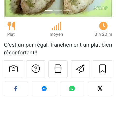
Plat
moyen
3 h 20 m
C'est un pur régal, franchement un plat bien
réconfortant!!
Poser une question
Imprimer cet
Envoyer
Publier votre photo de cet