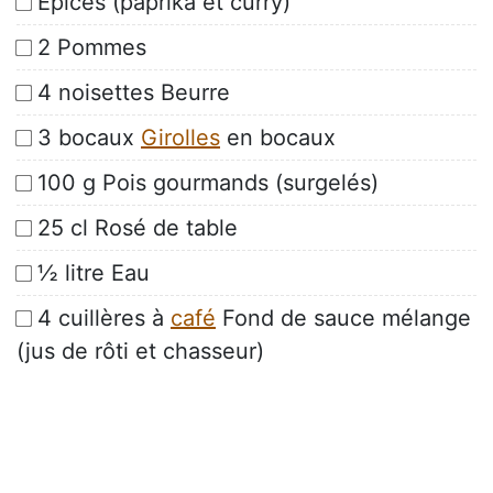
Epices (paprika et curry)
2 Pommes
4 noisettes Beurre
3 bocaux
Girolles
en bocaux
100 g Pois gourmands (surgelés)
25 cl Rosé de table
½ litre Eau
4 cuillères à
café
Fond de sauce mélange
(jus de rôti et chasseur)