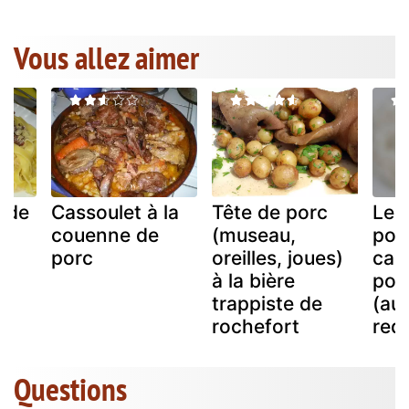
Vous allez aimer
n de
Cassoulet à la
Tête de porc
Le b
couenne de
(museau,
por
porc
oreilles, joues)
cass
à la bière
po
trappiste de
(au
rochefort
requ
Questions