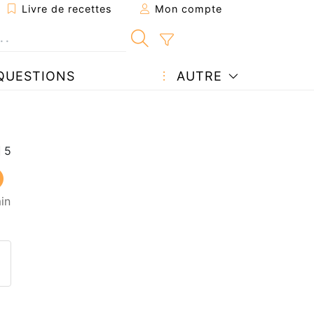
Livre de recettes
Mon compte
QUESTIONS
AUTRE
in
ecette à un ami
ette page
 une question à l'auteur
ublier votre photo de cette r