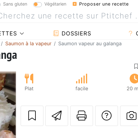
Sans gluten
Végétarien
Proposer une recette
ETTES
DOSSIERS
Saumon à la vapeur
Saumon vapeur au galanga
anga
Plat
facile
20 m
Envoyer cette r
Imprimer c
Poser
P