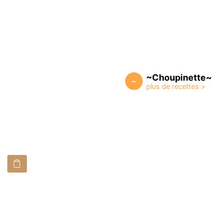
~Choupinette~
~