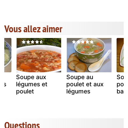
Vous allez aimer
Soupe aux
Soupe au
Sou
rts
légumes et
poulet et aux
pou
poulet
légumes
bas
Questions