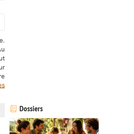
ublier votre photo de cette r
e.
Au
ut
ur
re
es
Dossiers