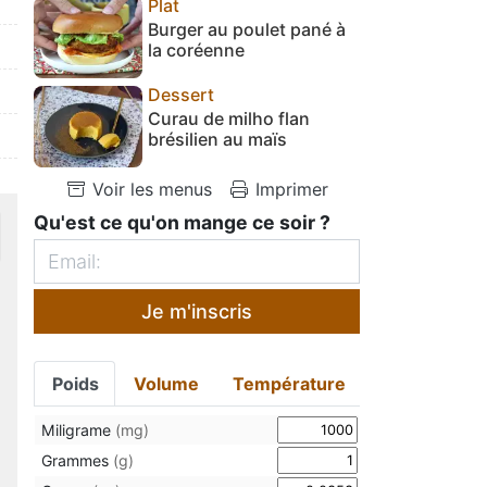
Plat
Burger au poulet pané à
la coréenne
Dessert
Curau de milho flan
brésilien au maïs
Voir les menus
Imprimer
Qu'est ce qu'on mange ce soir ?
Je m'inscris
Poids
Volume
Température
Miligrame
(mg)
Grammes
(g)