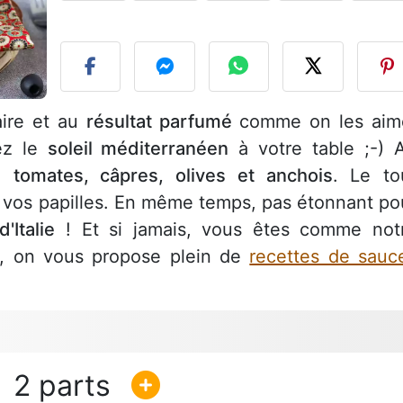
P
aire et au
résultat parfumé
comme on les aim
rez le
soleil méditerranéen
à votre table ;-) 
re
tomates, câpres, olives et anchois
. Le to
 vos papilles. En même temps, pas étonnant po
'Italie
! Et si jamais, vous êtes comme not
, on vous propose plein de
recettes de sauc
2