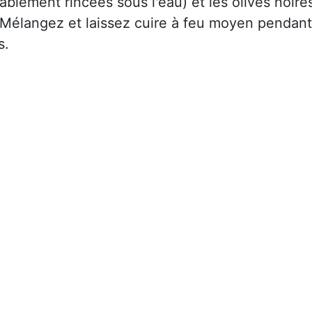
ablement rincées sous l'eau) et les olives noire
Mélangez et laissez cuire à feu moyen pendant
s.