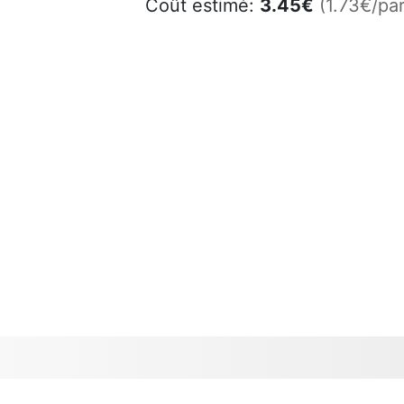
Coût estimé:
3.45
€
(1.73€/par