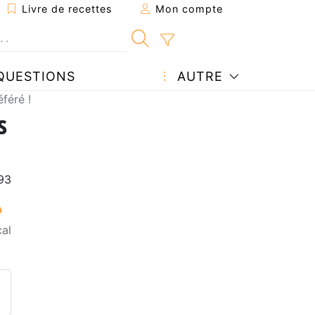
Livre de recettes
Mon compte
QUESTIONS
AUTRE
féré !
s
al
ecette à un ami
ette page
 une question à l'auteur