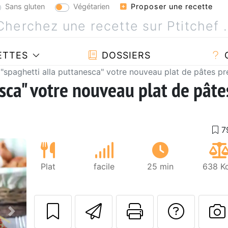
Sans gluten
Végétarien
Proposer une recette
ETTES
DOSSIERS
"spaghetti alla puttanesca" votre nouveau plat de pâtes pré
sca" votre nouveau plat de pâte
Plat
facile
25 min
638 Kc
Envoyer cette r
Imprimer c
Poser
Suivant