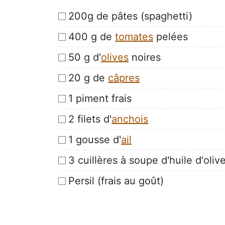
200g de pâtes (spaghetti)
400 g de
tomates
pelées
50 g d'
olives
noires
20 g de
câpres
1 piment frais
2 filets d'
anchois
1 gousse d'
ail
3 cuillères à soupe d'huile d'oliv
Persil (frais au goût)