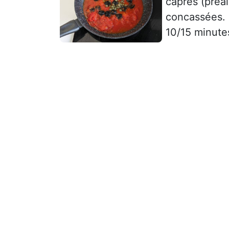
câpres (préal
concassées. 
10/15 minute