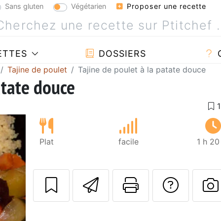
Sans gluten
Végétarien
Proposer une recette
ETTES
DOSSIERS
Tajine de poulet
Tajine de poulet à la patate douce
atate douce
Plat
facile
1 h 20
Envoyer cette r
Imprimer c
Poser
P