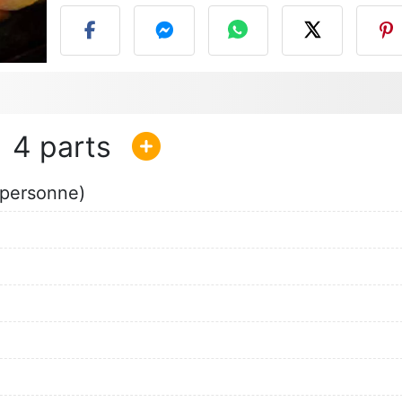
4
 personne)