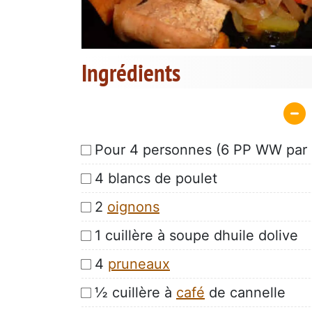
Ingrédients
Pour 4 personnes (6 PP WW par
4 blancs de poulet
2
oignons
1 cuillère à soupe dhuile dolive
4
pruneaux
½ cuillère à
café
de cannelle