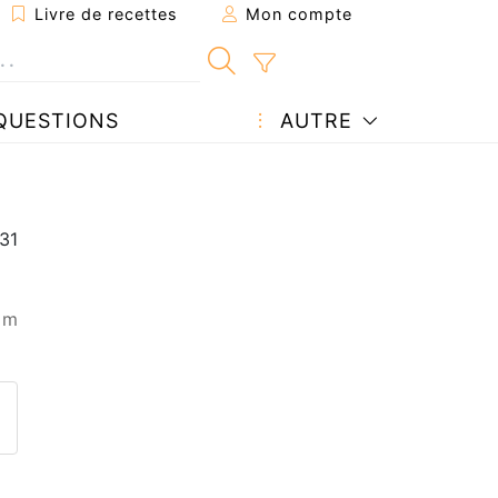
Livre de recettes
Mon compte
QUESTIONS
AUTRE
 m
ecette à un ami
ette page
 une question à l'auteur
ublier votre photo de cette r