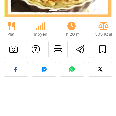
Plat
moyen
1 h 20 m
505 Kcal
Poser une question
Imprimer cet
Envoyer
Publier votre photo de cet