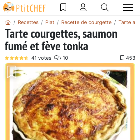
Recettes
Plat
Recette de courgette
Tarte au
Tarte courgettes, saumon
fumé et fève tonka
Précédent
Suiv