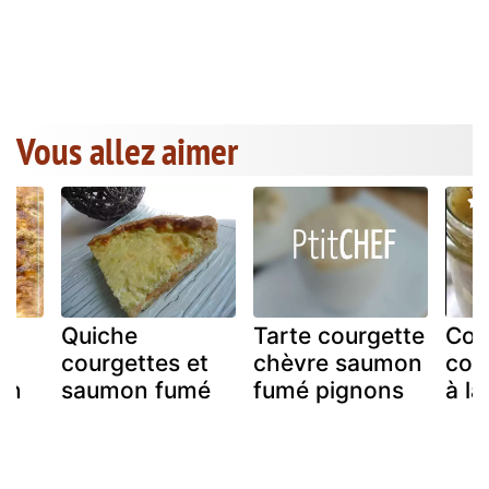
Vous allez aimer
Quiche
Tarte courgette
Con
courgettes et
chèvre saumon
cou
en
saumon fumé
fumé pignons
à la
z