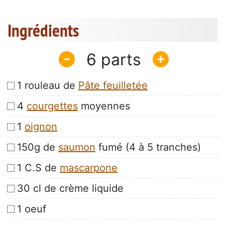
Ingrédients
6
1 rouleau de
Pâte feuilletée
4
courgettes
moyennes
1
oignon
150g de
saumon
fumé (4 à 5 tranches)
1 C.S de
mascarpone
30 cl de crème liquide
1 oeuf