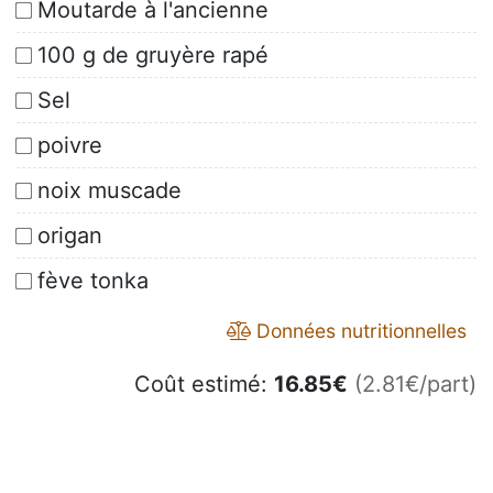
Moutarde à l'ancienne
100 g de gruyère rapé
Sel
poivre
noix muscade
origan
fève tonka
Données nutritionnelles
Coût estimé:
16.85
€
(2.81€/part)