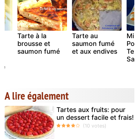
Tarte à la
Tarte au
Mill
brousse et
saumon fumé
Pom
u
saumon fumé
et aux endives
Ter
Sau
mé
A lire également
Tartes aux fruits: pour
un dessert facile et frais!