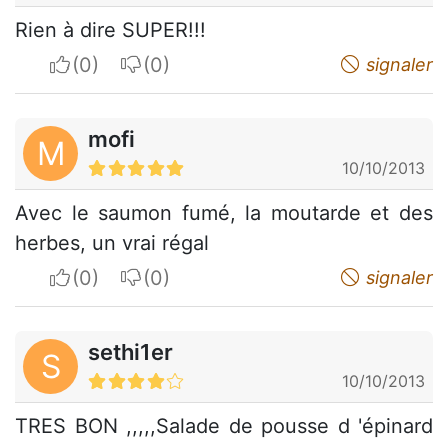
Rien à dire SUPER!!!
I apreciate
I do not appreciate
signaler
mofi
M
10/10/2013
Avec le saumon fumé, la moutarde et des
herbes, un vrai régal
I apreciate
I do not appreciate
signaler
sethi1er
S
10/10/2013
TRES BON ,,,,,Salade de pousse d 'épinard