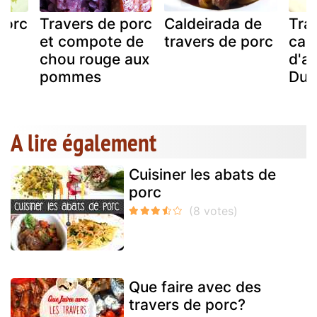
porc
Travers de porc
Caldeirada de
Tra
et compote de
travers de porc
cac
chou rouge aux
d'ap
pommes
Duc
A lire également
Cuisiner les abats de
porc
Que faire avec des
travers de porc?