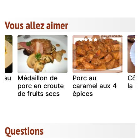
Vous allez aimer
c au
Médaillon de
Porc au
Côt
porc en croute
caramel aux 4
la 
de fruits secs
épices
Questions