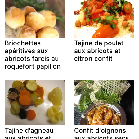
Briochettes
Tajine de poulet
apéritives aux
aux abricots et
abricots farcis au
citron confit
roquefort papillon
Tajine d'agneau
Confit d'oignons
aux abricots et
aux abricots secs