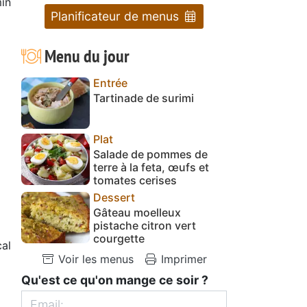
in
Planificateur de menus
Menu du jour
Entrée
Tartinade de surimi
Plat
Salade de pommes de
terre à la feta, œufs et
tomates cerises
Dessert
Gâteau moelleux
pistache citron vert
courgette
al
Voir les menus
Imprimer
Qu'est ce qu'on mange ce soir ?