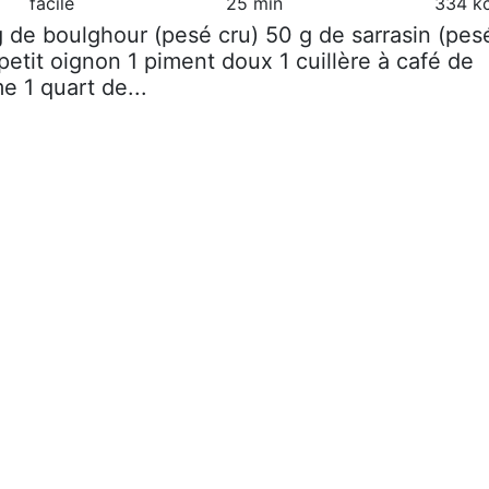
facile
25 min
334 kc
g de boulghour (pesé cru) 50 g de sarrasin (pes
petit oignon 1 piment doux 1 cuillère à café de
e 1 quart de...