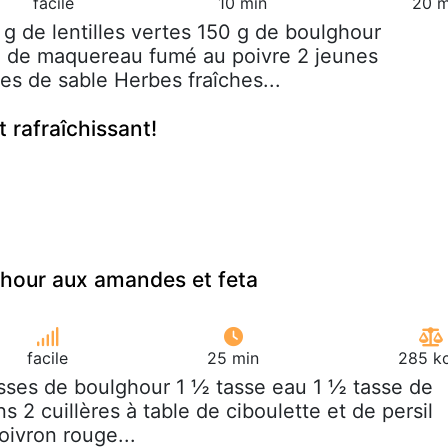
facile
10 min
20 m
 g de lentilles vertes 150 g de boulghour
g de maquereau fumé au poivre 2 jeunes
es de sable Herbes fraîches...
t rafraîchissant!
ghour aux amandes et feta
facile
25 min
285 kc
asses de boulghour 1 ½ tasse eau 1 ½ tasse de
ns 2 cuillères à table de ciboulette et de persil
poivron rouge...