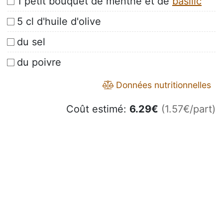
1 petit bouquet de menthe et de
basilic
5 cl d'huile d'olive
du sel
du poivre
Données nutritionnelles
Coût estimé:
6.29
€
(1.57€/part)