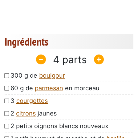
Ingrédients
4
300 g de
boulgour
60 g de
parmesan
en morceau
3
courgettes
2
citrons
jaunes
2 petits oignons blancs nouveaux