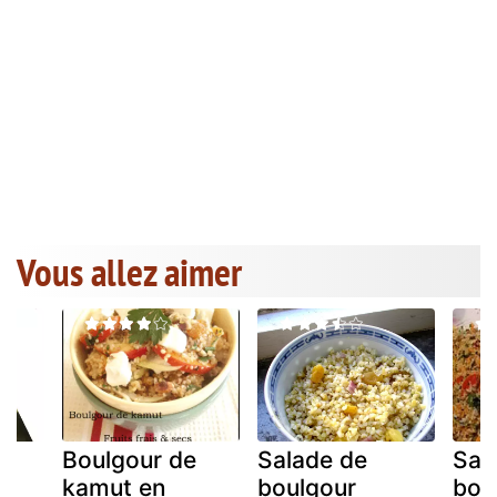
Vous allez aimer
Boulgour de
Salade de
Sal
kamut en
boulgour
bou