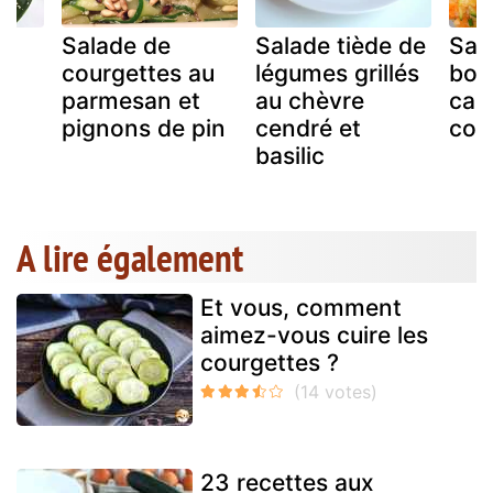
de
Salade de
Salade tiède de
Sal
et
courgettes au
légumes grillés
bou
parmesan et
au chèvre
caro
pignons de pin
cendré et
cou
basilic
A lire également
Et vous, comment
aimez-vous cuire les
courgettes ?
23 recettes aux