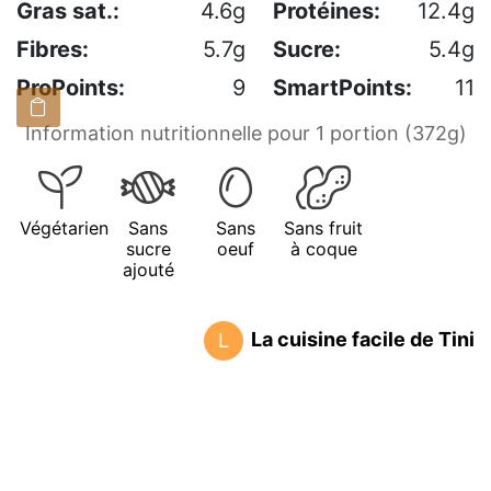
Gras sat.:
4.6g
Protéines:
12.4g
Fibres:
5.7g
Sucre:
5.4g
ProPoints:
9
SmartPoints:
11
Information nutritionnelle pour 1 portion (372g)
Végétarien
Sans
Sans
Sans fruit
sucre
oeuf
à coque
ajouté
La cuisine facile de Tini
L