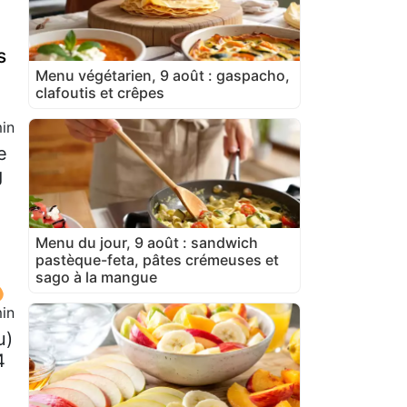
s
Menu végétarien, 9 août : gaspacho,
clafoutis et crêpes
in
e
g
Menu du jour, 9 août : sandwich
pastèque-feta, pâtes crémeuses et
sago à la mangue
in
u)
4