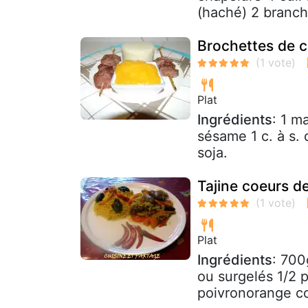
(haché) 2 branch
Brochettes de 
Plat
Ingrédients
: 1 m
sésame 1 c. à s. d
soja.
Tajine coeurs d
Plat
Ingrédients
: 700
ou surgelés 1/2 
poivronorange co