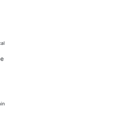
cal
ce
in