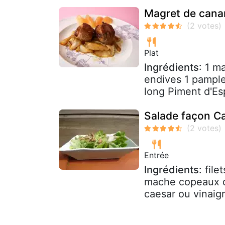
Magret de canar
Plat
Ingrédients
: 1 m
endives 1 pample
long Piment d'Esp
Salade façon C
Entrée
Ingrédients
: fil
mache copeaux de
caesar ou vinaigr