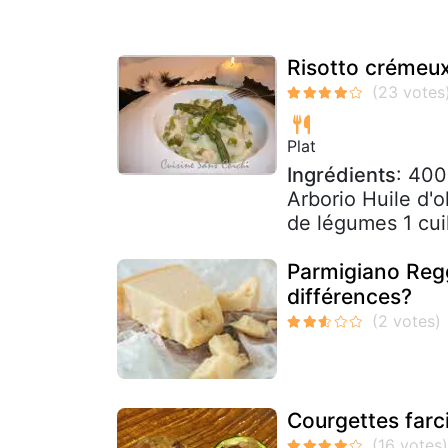
Risotto crémeu
Plat
Ingrédients
: 400
Arborio Huile d'o
de légumes 1 cuil
Parmigiano Regg
différences?
Courgettes farc