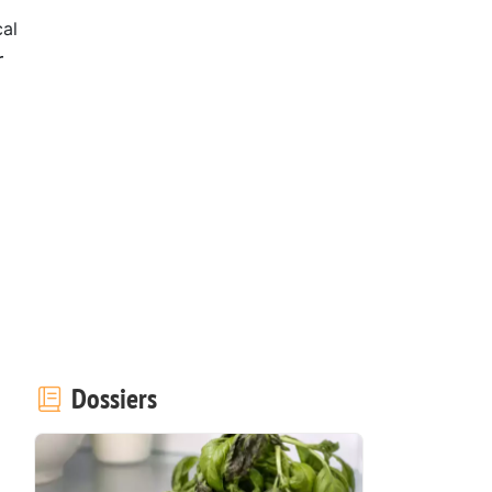
al
r
Dossiers