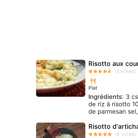
Risotto aux cou
Plat
Ingrédients
: 3 c
de riz à risotto 
de parmesan sel, 
Risotto d'artic