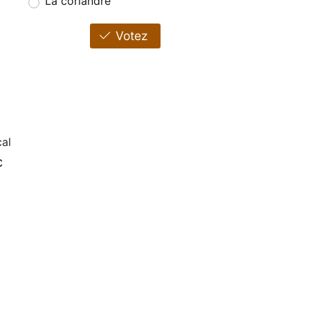
La coriandre
Votez
al
c