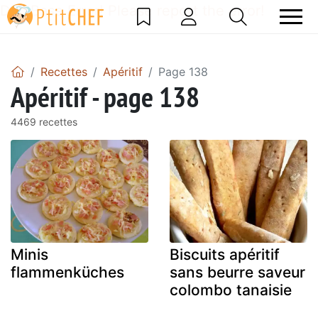
DataBase Error! Please report the error!
Recettes
Apéritif
Page 138
Apéritif - page 138
4469 recettes
Minis
Biscuits apéritif
flammenküches
sans beurre saveur
colombo tanaisie