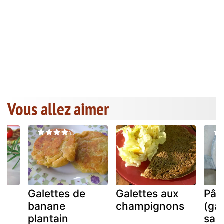
Vous allez aimer
Galettes de
Galettes aux
Pât
banane
champignons
(gal
plantain
sal