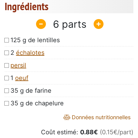
Ingrédients
6
125 g de lentilles
2
échalotes
persil
1
oeuf
35 g de farine
35 g de chapelure
Données nutritionnelles
Coût estimé:
0.88
€
(0.15€/part)