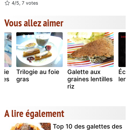
4/5, 7 votes
Vous allez aimer
oie
Trilogie au foie
Galette aux
Écr
lles
gras
graines lentilles
lent
riz
A lire également
Top 10 des galettes des