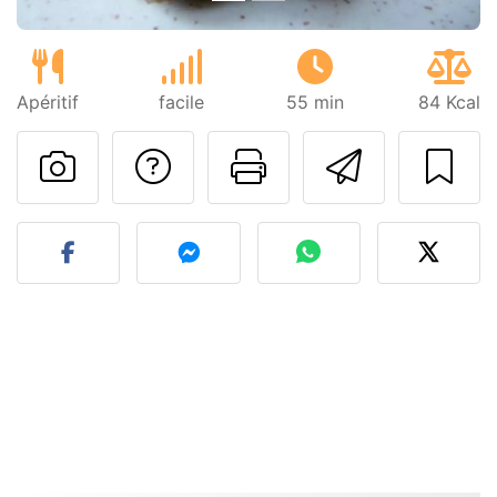
Apéritif
facile
55 min
84 Kcal
Poser une question
Imprimer cet
Envoyer
Publier votre photo de cet