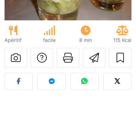
Apéritif
facile
8 min
115 Kcal
Poser une question
Imprimer cet
Envoyer
Publier votre photo de cet