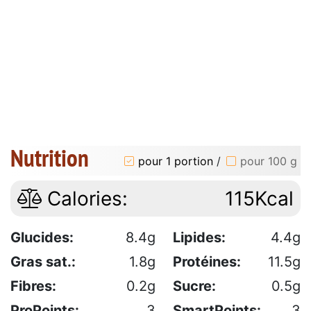
Nutrition
pour 1 portion
/
pour 100 g
Calories:
115Kcal
Glucides:
8.4g
Lipides:
4.4g
Gras sat.:
1.8g
Protéines:
11.5g
Fibres:
0.2g
Sucre:
0.5g
ProPoints:
3
SmartPoints:
3