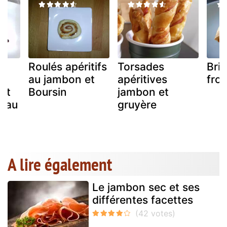
au
Roulés apéritifs
Torsades
Bri
au jambon et
apéritives
fro
et
Boursin
jambon et
 au
gruyère
A lire également
Le jambon sec et ses
différentes facettes