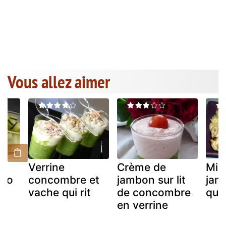
Vous allez aimer
Verrine
Crème de
Min
nco
concombre et
jambon sur lit
jam
vache qui rit
de concombre
qui 
en verrine