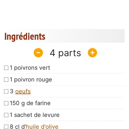
Ingrédients
4
1 poivrons vert
1 poivron rouge
3
oeufs
150 g de farine
1 sachet de levure
8 cl d'
huile d'olive