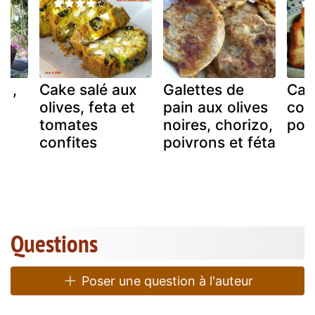
s ,
Cake salé aux
Galettes de
Cak
olives, feta et
pain aux olives
cou
tomates
noires, chorizo,
poiv
confites
poivrons et féta
Questions
Poser une question à l'auteur