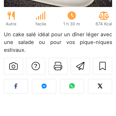
Autre
facile
1 h 30 m
674 Kcal
Un cake salé idéal pour un dîner léger avec
une salade ou pour vos pique-niques
estivaux.
Poser une question
Imprimer cet
Envoyer
Publier votre photo de cet