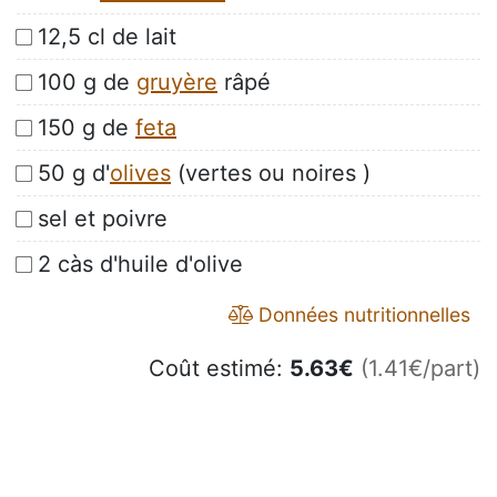
12,5 cl de lait
100 g de
gruyère
râpé
150 g de
feta
50 g d'
olives
(vertes ou noires )
sel et poivre
2 càs d'huile d'olive
Données nutritionnelles
Coût estimé:
5.63
€
(1.41€/part)