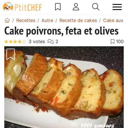
Recettes
Autre
Recette de cakes
Cake aux o
Cake poivrons, feta et olives