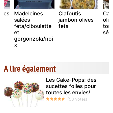
ives
Madeleines
Clafoutis
Cak
ta
salées
jambon olives
oliv
feta/ciboulette
feta
tom
et
séc
gorgonzola/noi
x
A lire également
Les Cake-Pops: des
sucettes folles pour
toutes les envies!