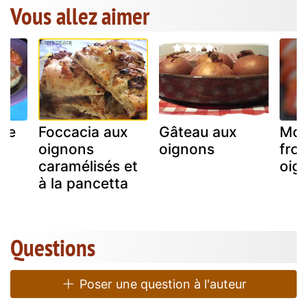
Vous allez aimer
 de
Foccacia aux
Gâteau aux
Mor
s
oignons
oignons
fro
caramélisés et
oig
à la pancetta
Questions
Poser une question à l'auteur