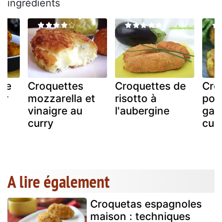
ingrédients
 de
Croquettes
Croquettes de
Cro
ir
mozzarella et
risotto à
poi
vinaigre au
l'aubergine
gal
curry
cur
A lire également
Croquetas espagnoles
maison : techniques