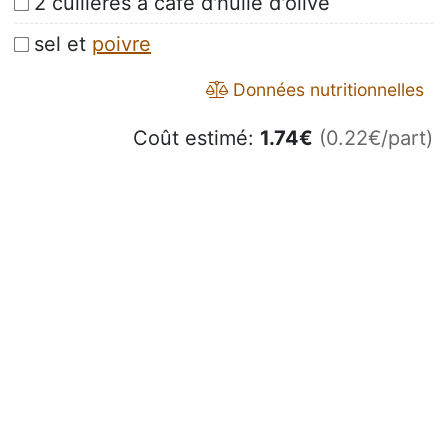
2 cuillères à café d'huile d'olive
sel et
poivre
Données nutritionnelles
Coût estimé:
1.74
€
(0.22€/part)