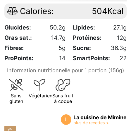
Calories:
504Kcal
Glucides:
50.2g
Lipides:
27.1g
Gras sat.:
14.7g
Protéines:
12g
Fibres:
5g
Sucre:
36.3g
ProPoints:
14
SmartPoints:
22
Information nutritionnelle pour 1 portion (156g)
Sans
Végétarien
Sans fruit
gluten
à coque
La cuisine de Mimine
L