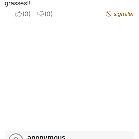
grasses!!
I apreciate
I do not appreciate
signaler
anonymous