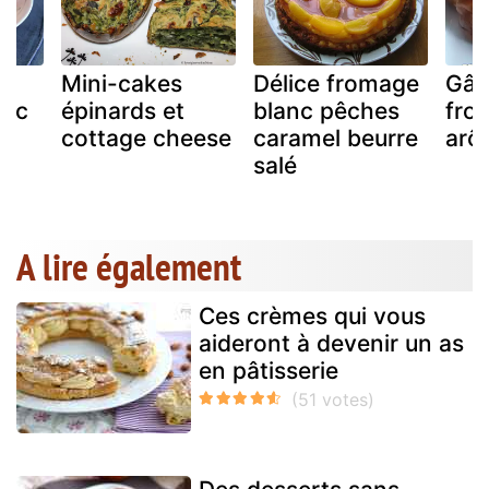
Mini-cakes
Délice fromage
Gât
anc
épinards et
blanc pêches
fro
cottage cheese
caramel beurre
arô
salé
A lire également
Ces crèmes qui vous
aideront à devenir un as
en pâtisserie