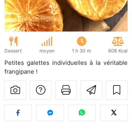
Dessert
moyen
1 h 30 m
808 Kcal
Petites galettes individuelles à la véritable
frangipane !
Poser une question
Imprimer cet
Envoyer
Publier votre photo de cet