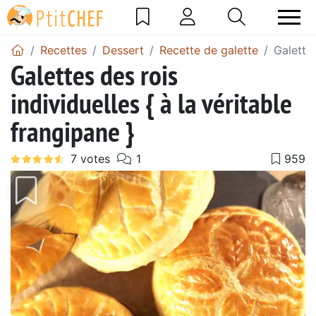
Recettes
Dessert
Recette de galette
Galettes
Galettes des rois
individuelles { à la véritable
frangipane }