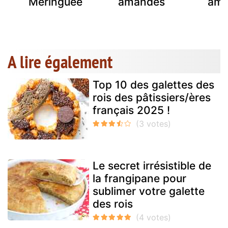
Meringuée
amandes
ama
A lire également
Top 10 des galettes des
rois des pâtissiers/ères
français 2025 !
Le secret irrésistible de
la frangipane pour
sublimer votre galette
des rois