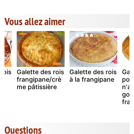
Vous allez aimer
rois
Galette des rois
Galette des rois
Gale
frangipane/crè
à la frangipane
pou
et
me pâtissière
n'a
s
goût
fra
Questions