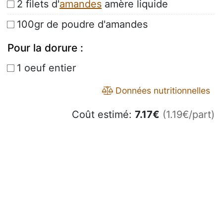
2 filets d'
amandes
amère liquide
100gr de poudre d'amandes
Pour la dorure :
1 oeuf entier
Données nutritionnelles
Coût estimé:
7.17
€
(1.19€/part)