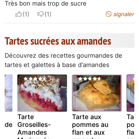
Très bon mais trop de sucre
I apreciate
I do not appreciate
signaler
Tartes sucrées aux amandes
Découvrez des recettes gourmandes de
tartes et galettes à base d'amandes
e
Tarte
Tarte aux
Tar
x de
Groseilles-
pommes au
pom
Amandes
flan et aux
flan