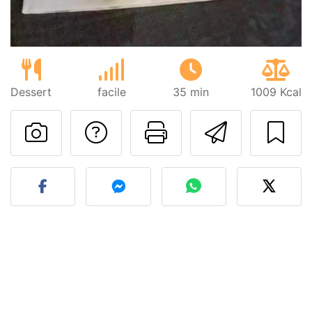
Dessert
facile
35 min
1009 Kcal
Poser une question
Imprimer cet
Envoyer
Publier votre photo de cet