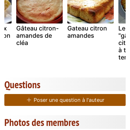
aux
Gâteau citron-
Gateau citron
Le 
tron
amandes de
amandes
"gâ
cléa
cit
à t
terr
Questions
Poser une question à l'auteur
Photos des membres