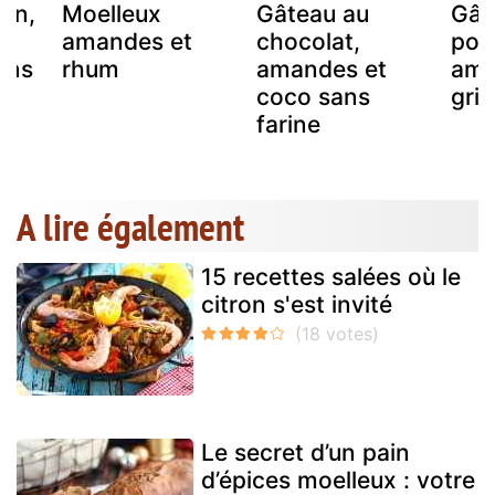
ron,
Moelleux
Gâteau au
Gât
amandes et
chocolat,
pom
ans
rhum
amandes et
ama
coco sans
gril
farine
A lire également
15 recettes salées où le
citron s'est invité
Le secret d’un pain
d’épices moelleux : votre