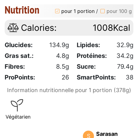
Nutrition
pour 1 portion
/
pour 100 g
Calories:
1008Kcal
Glucides:
134.9g
Lipides:
32.9g
Gras sat.:
4.8g
Protéines:
34.2g
Fibres:
8.5g
Sucre:
79.4g
ProPoints:
26
SmartPoints:
38
Information nutritionnelle pour 1 portion (378g)
Végétarien
Sarasan
S