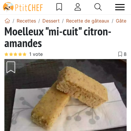
Recettes
Dessert
Recette de gâteaux
Gâtea
Moelleux "mi-cuit" citron-
amandes