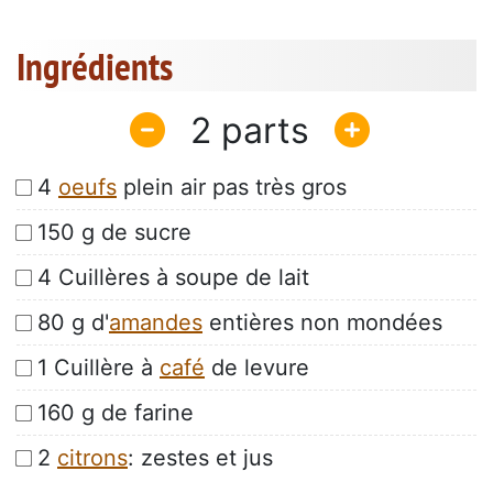
Ingrédients
2
4
oeufs
plein air pas très gros
150 g de sucre
4 Cuillères à soupe de lait
80 g d'
amandes
entières non mondées
1 Cuillère à
café
de levure
160 g de farine
2
citrons
: zestes et jus