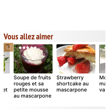
Vous allez aimer
Soupe de fruits
Strawberry
Mou
rouges et sa
shortcake au
mas
 et
petite mousse
mascarpone
vani
au mascarpone