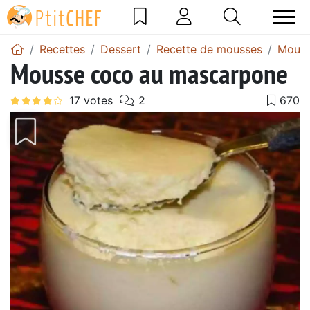
Recettes
Dessert
Recette de mousses
Mouss
Mousse coco au mascarpone