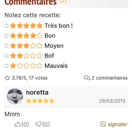
Commentaires
Notez cette recette:
Très bon !
Bon
Moyen
Bof
Mauvais
3.76/5, 17 votes
2 commentaires
noretta
29/03/2013
Mmm
I apreciate
I do not appreciate
signaler