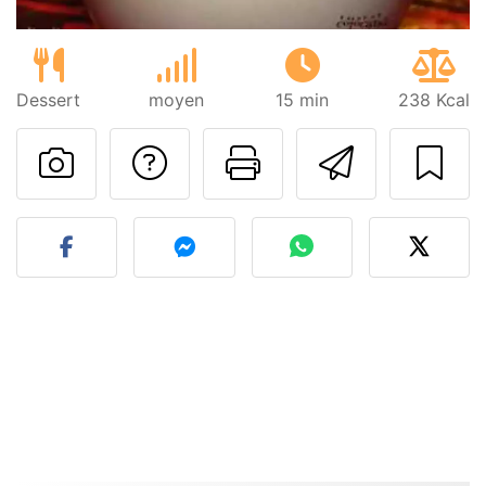
Dessert
moyen
15 min
238 Kcal
Poser une question
Imprimer cet
Envoyer
Publier votre photo de cet