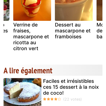
co
Verrine de
Dessert au
Mou
uges
fraises,
mascarpone et
de 
mascarpone et
framboises
ban
ricotta au
citron vert
A lire également
Faciles et irrésistibles
ces 15 dessert à la noix
de coco!