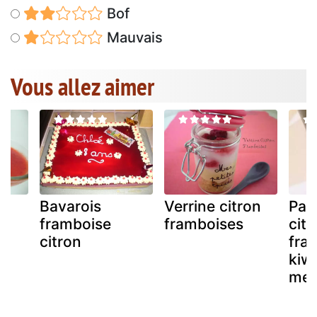
Bof
Mauvais
Vous allez aimer
a
Bavarois
Verrine citron
Pan
framboise
framboises
citr
citron
fra
kiwi
mer