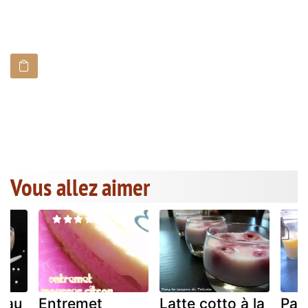
Vous allez aimer
 au
Entremet
Latte cotto à la
Pan