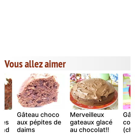
Vous allez aimer
Gâteau choco
Merveilleux
Gât
les
aux pépites de
gateaux glacé
coc
and
daims
au chocolat!!
(ch