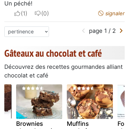
Un péché!
I apreciate
I do not appreciate
signaler
page
1
/
2
Gâteaux au chocolat et café
Découvrez des recettes gourmandes alliant
chocolat et café
Brownies
Muffins
Fon