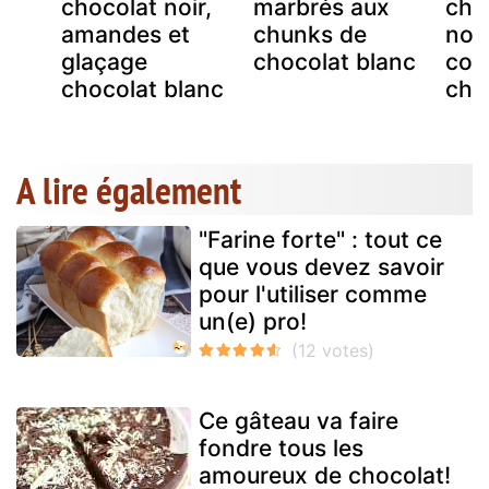
chocolat noir,
marbrés aux
cho
amandes et
chunks de
noi
glaçage
chocolat blanc
cou
chocolat blanc
cho
A lire également
"Farine forte" : tout ce
que vous devez savoir
pour l'utiliser comme
un(e) pro!
Ce gâteau va faire
fondre tous les
amoureux de chocolat!