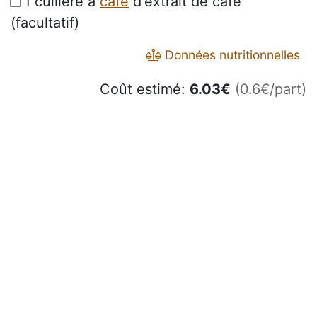
1 cuillère à
café
d'extrait de café
(facultatif)
Données nutritionnelles
Coût estimé:
6.03
€
(0.6€/part)