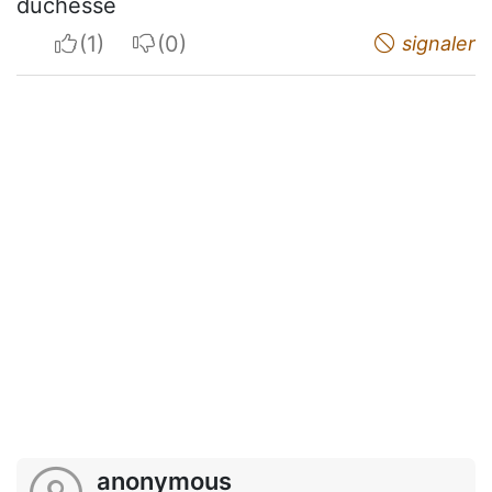
duchesse
I apreciate
I do not appreciate
signaler
anonymous