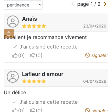
page
1
/
2
Anaïs
23/04/2026
Excellent je recommande vivement
J'ai cuisiné cette recette
I apreciate
I do not appreciate
signaler
Lafleur d amour
04/04/2026
Un délice
J'ai cuisiné cette recette
I apreciate
I do not appreciate
signaler