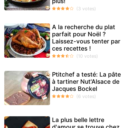
plus!
A la recherche du plat
parfait pour Noël ?
Laissez-vous tenter par
ces recettes !
Ptitchef a testé: La pâte
à tartiner Nut'Alsace de
Jacques Bockel
La plus belle lettre
d'amour se trouve chez