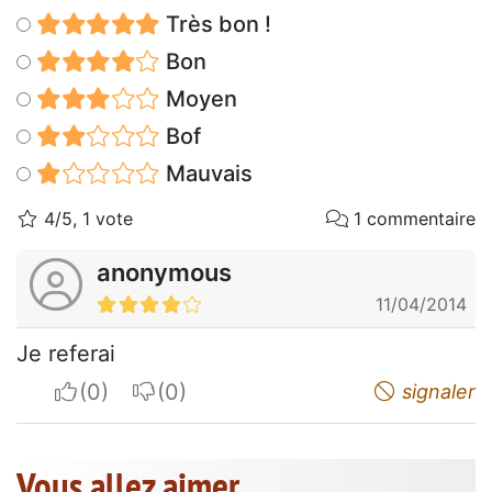
Très bon !
Bon
Moyen
Bof
Mauvais
4/5, 1 vote
1 commentaire
anonymous
11/04/2014
Je referai
I apreciate
I do not appreciate
signaler
Vous allez aimer