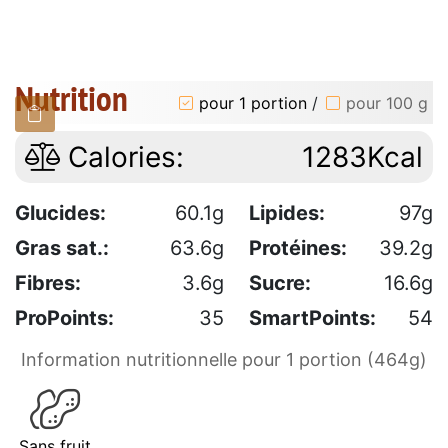
Nutrition
pour 1 portion
/
pour 100 g
Calories:
1283Kcal
Glucides:
60.1g
Lipides:
97g
Gras sat.:
63.6g
Protéines:
39.2g
Fibres:
3.6g
Sucre:
16.6g
ProPoints:
35
SmartPoints:
54
Information nutritionnelle pour 1 portion (464g)
Sans fruit