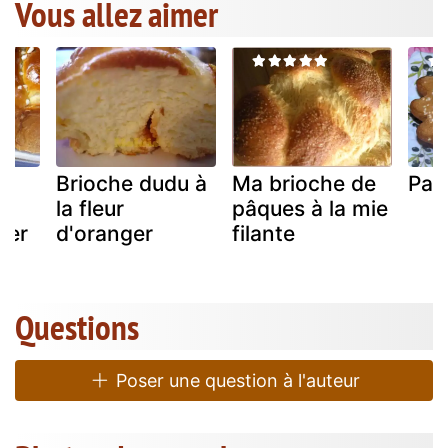
Vous allez aimer
Brioche dudu à
Ma brioche de
Past
la fleur
pâques à la mie
ger
d'oranger
filante
Questions
Poser une question à l'auteur