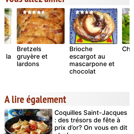
an
Bretzels
Brioche
Che
à la
gruyère et
escargot au
lardons
mascarpone et
chocolat
A lire également
Coquilles Saint-Jacques
: des trésors de fête à
prix d’or? On vous en dit