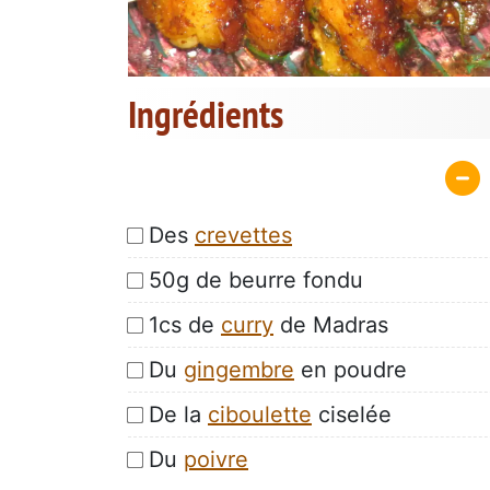
Ingrédients
Des
crevettes
50g de beurre fondu
1cs de
curry
de Madras
Du
gingembre
en poudre
De la
ciboulette
ciselée
Du
poivre