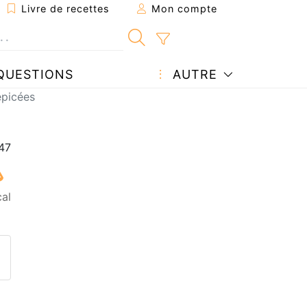
Livre de recettes
Mon compte
QUESTIONS
AUTRE
épicées
cal
ecette à un ami
ette page
 une question à l'auteur
ublier votre photo de cette r