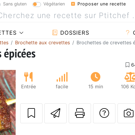
Sans gluten
Végétarien
Proposer une recette
ETTES
DOSSIERS
ttes
Brochette aux crevettes
Brochettes de crevettes 
s épicées
Entrée
facile
15 min
106 K
Envoyer cette r
Imprimer c
Poser
P