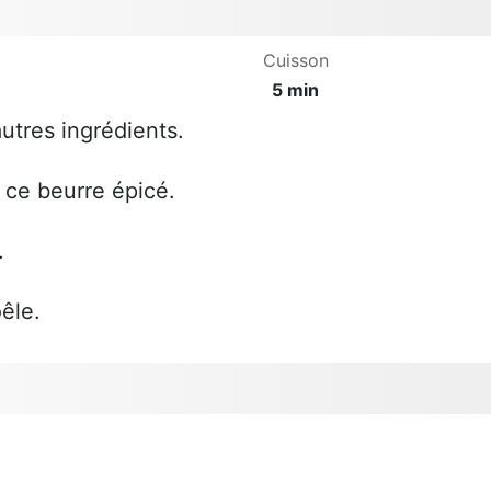
Cuisson
5 min
utres ingrédients.
 ce beurre épicé.
.
êle.