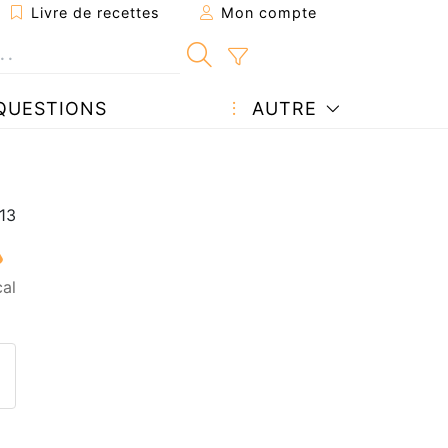
Livre de recettes
Mon compte
QUESTIONS
AUTRE
al
ecette à un ami
ette page
 une question à l'auteur
ublier votre photo de cette r