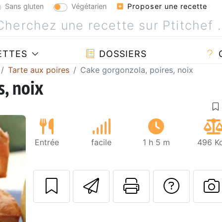
Sans gluten
Végétarien
Proposer une recette
ETTES
DOSSIERS
Tarte aux poires
Cake gorgonzola, poires, noix
s, noix
Entrée
facile
1 h 5 m
496 Kc
Envoyer cette r
Imprimer c
Poser
Suivant
P