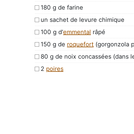
180 g de farine
un sachet de levure chimique
100 g d'
emmental
râpé
150 g de
roquefort
(gorgonzola p
80 g de noix concassées (dans l
2
poires