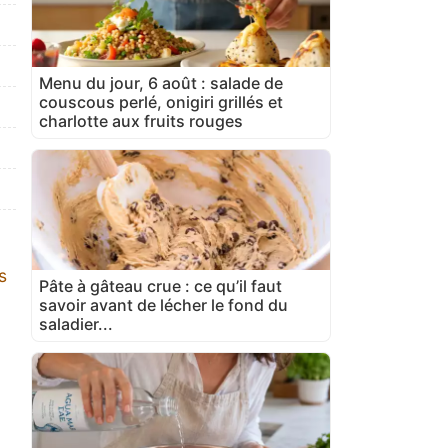
Menu du jour, 6 août : salade de
couscous perlé, onigiri grillés et
charlotte aux fruits rouges
s
Pâte à gâteau crue : ce qu’il faut
savoir avant de lécher le fond du
saladier...