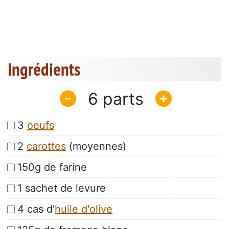
Ingrédients
6
3
oeufs
2
carottes
(moyennes)
150g de farine
1 sachet de levure
4 cas d'
huile d'olive