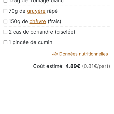
125g de fromage blanc
70g de
gruyère
râpé
150g de
chèvre
(frais)
2 cas de coriandre (ciselée)
1 pincée de cumin
Données nutritionnelles
Coût estimé:
4.89
€
(0.81€/part)