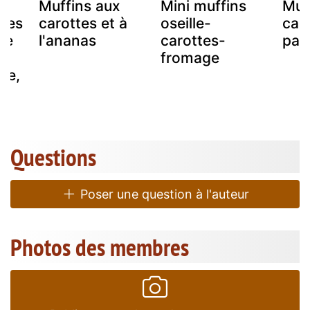
Muffins aux
Mini muffins
Muf
ttes
carottes et à
oseille-
car
ge
l'ananas
carottes-
par
e
fromage
re,
Questions
Poser une question à l'auteur
Photos des membres