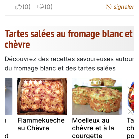
I apreciate
I do not appreciate
signaler
Tartes salées au fromage blanc et
chèvre
Découvrez des recettes savoureuses autour
du fromage blanc et des tartes salées
au
Flammekueche
Moelleux au
Tart
au Chèvre
chèvre et à la
chè
 et
courgette
poi