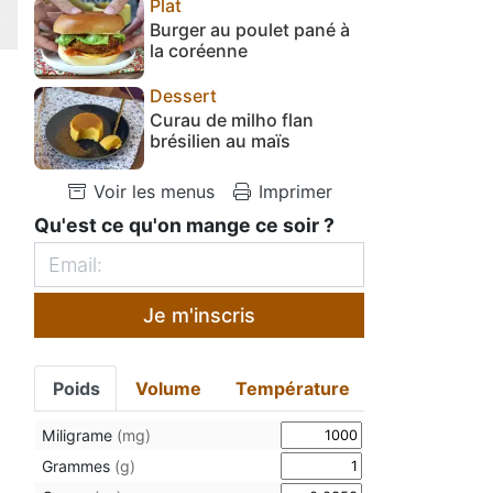
Plat
Burger au poulet pané à
la coréenne
Dessert
Curau de milho flan
brésilien au maïs
Voir les menus
Imprimer
Qu'est ce qu'on mange ce soir ?
Je m'inscris
Poids
Volume
Température
Miligrame
(mg)
Grammes
(g)