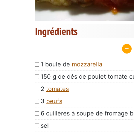
Ingrédients
1 boule de
mozzarella
150 g de dés de poulet tomate 
2
tomates
3
oeufs
6 cuillères à soupe de fromage b
sel