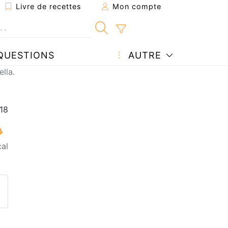
Livre de recettes
Mon compte
QUESTIONS
AUTRE
lla.
cal
ecette à un ami
ette page
 une question à l'auteur
ublier votre photo de cette r