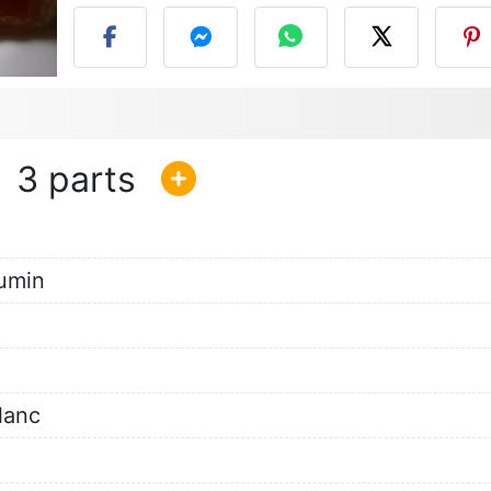
3
cumin
lanc