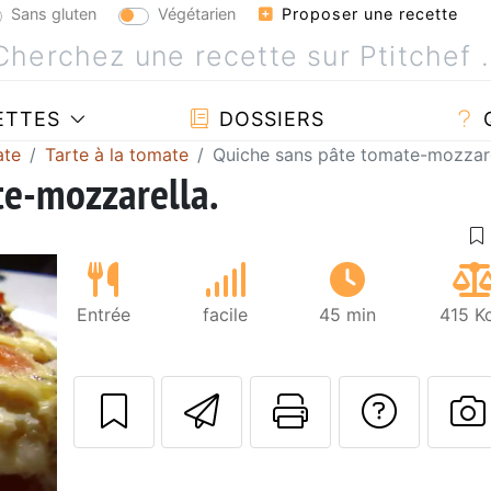
Sans gluten
Végétarien
Proposer une recette
ETTES
DOSSIERS
ate
Tarte à la tomate
Quiche sans pâte tomate-mozzare
te-mozzarella.
Entrée
facile
45 min
415 K
Envoyer cette r
Imprimer c
Poser
P